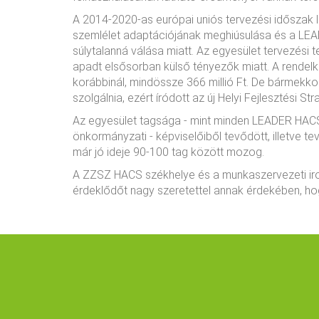
A 2014-2020-as európai uniós tervezési időszak 
szemlélet adaptációjának meghiúsulása és a LEAD
súlytalanná válása miatt. Az egyesület tervezési t
apadt elsősorban külső tényezők miatt. A rendelkez
korábbinál, mindössze 366 millió Ft. De bármekko
szolgálnia, ezért íródott az új Helyi Fejlesztési St
Az egyesület tagsága - mint minden LEADER HACS es
önkormányzati - képviselőiből tevődött, illetve 
már jó ideje 90-100 tag között mozog.
A ZZSZ HACS székhelye és a munkaszervezeti irod
érdeklődőt nagy szeretettel annak érdekében, ho