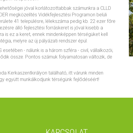
lehetőségei jóval korlátozottabbak számunkra a CLLD
ER megközelítés Vidékfejlesztési Programon belüli
erülete 41 településre, lélekszáma pedig kb. 22 ezer főre
ésre álló fejlesztési forráskeret is jóval kisebb a
ra is ez a keret, ennek mindenképpen térségüket kell
ratégia, melyre az új pályázati rendszer épül.
etében - nálunk is a három szféra - civil, vállalkozói,
tevődik össze. Pontos számuk folyamatosan változik, de
a Kerkaszentkirályon található, itt várunk minden
gy együtt munkálkodjunk térségünk fejlődéséért!
KAPCSOLAT