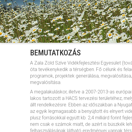
BEMUTATKOZÁS
A Zala Zöld Szíve Vidékfejlesztési Egyesület (t
óta tevékenykedik a térségben. Fő célunk és felad
programok, projektek generálása, megvalósítása
megvalósítása.
A megalakuláskor, illetve a 2007-2013-as európai
lakos tartozott a HACS tervezési területéhez, mely
állt rendelkezésre. Ebben az időszakban a Nyuga
az egyik legmagasabb a benyújtott és elnyert vi
plusz forrásokkal együtt kb. 2,4 milliárd forint fej
nem csak e számok miatt, de azért is büszkék le
felhasználásának látható eredményei vannak térs