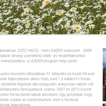
ovábbiakban: ZZSZ HACS) - mint LEADER szervezet - 2008
atunk térségi szemléletű vidék- és területfejlesztési
, menedzselése, a LEADER program helyi szintű
 uniós tervezési időszakban 51 település és közel 34 ezer
nek fejlesztésére akkor több, mint 1,3 milliárd Ft forrás
t-dunántúli régióban lakosságszám arányosan nálunk volt
dékfejlesztési támogatások száma. 2007 és 2013 között
lesztési forrás került nálunk lekötésre. Úgy gondoljuk, hogy
hetünk ezekre az eredményekre, mert e források
égünk településein.