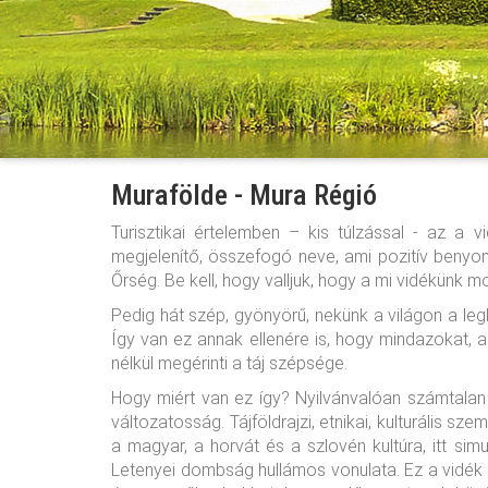
Murafölde - Mura Régió
Turisztikai értelemben – kis túlzással - az a v
megjelenítő, összefogó neve, ami pozitív benyom
Őrség. Be kell, hogy valljuk, hogy a mi vidékünk 
Pedig hát szép, gyönyörű, nekünk a világon a leg
Így van ez annak ellenére is, hogy mindazokat, a
nélkül megérinti a táj szépsége.
Hogy miért van ez így? Nyilvánvalóan számtalan
változatosság. Tájföldrajzi, etnikai, kulturális sz
a magyar, a horvát és a szlovén kultúra, itt si
Letenyei dombság hullámos vonulata. Ez a vidék a