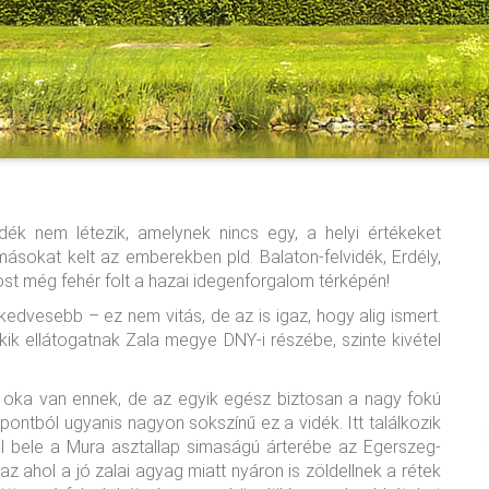
idék nem létezik, amelynek nincs egy, a helyi értékeket
ásokat kelt az emberekben pld. Balaton-felvidék, Erdély,
most még fehér folt a hazai idegenforgalom térképén!
kedvesebb – ez nem vitás, de az is igaz, hogy alig ismert.
kik ellátogatnak Zala megye DNY-i részébe, szinte kivétel
 oka van ennek, de az egyik egész biztosan a nagy fokú
empontból ugyanis nagyon sokszínű ez a vidék. Itt találkozik
mul bele a Mura asztallap simaságú árterébe az Egerszeg-
z ahol a jó zalai agyag miatt nyáron is zöldellnek a rétek