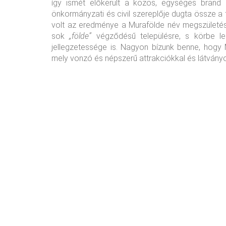
így ismét előkerült a közös, egységes brand
önkormányzati és civil szereplője dugta össze a 
volt az eredménye a Murafölde név megszületése
sok
„földe”
végződésű településre, s körbe le
jellegzetessége is. Nagyon bízunk benne, hogy
mely vonzó és népszerű attrakciókkal és látványo