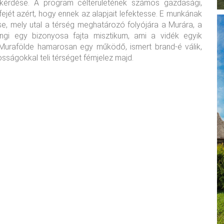
 kérdése. A program célterületének számos gazdasági,
fejét azért, hogy ennek az alapjait lefektesse. E munkának
, mely utal a térség meghatározó folyójára a Murára, a
ngi egy bizonyosa fajta misztikum, ami a vidék egyik
 Murafölde hamarosan egy működő, ismert brand-é válik,
sságokkal teli térséget fémjelez majd.