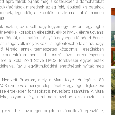
tt apró falvak bújnak meg, s közelükben a dombhátakat
ükkfaóriások merednek az ég felé, lábuknál kis patakok
mesék, legendák, anekdoták misztikuma itat át minden
nk!
k osztani, az is kell, hogy legyen egy név, ami egységbe
r évekkel korábban elkezdtük, ekkor hívtuk életre ugyanis
a Régiót, mint határon átnyúló egységes térséget. Ennek
anulsága volt, melyek közül a legfontosabb talán az, hogy
évő térség, annak természetes központja –esetünkben
tre koncentráltan nem tud hosszú távon eredményesen
csére a Zala Zöld Szíve HACS törekvései egybe estek
kaival, így új együttműködési lehetőségek nyíltak meg
a Nemzeti Program, mely a Mura folyó térségének 80
CS szinte valamennyi települését – egységes fejlesztési
zése érdekében forrásokat is nevesített számukra. A Mura
deke, olyan esély, amit nem szabad elszalasztani a
ág, ezen belül az idegenforgalom számottevő fejlesztése,