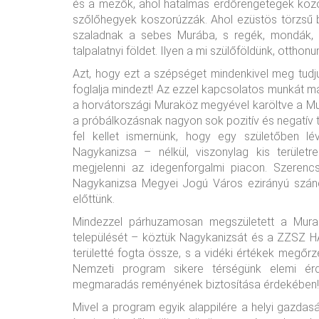
és a mezők, ahol hatalmas erdőrengetegek közö
szőlőhegyek koszorúzzák. Ahol ezüstös törzsű b
szaladnak a sebes Murába, s regék, mondák, 
talpalatnyi földet. Ilyen a mi szülőföldünk, otthonu
Azt, hogy ezt a szépséget mindenkivel meg tudju
foglalja mindezt! Az ezzel kapcsolatos munkát má
a horvátországi Muraköz megyével karöltve a Mur
a próbálkozásnak nagyon sok pozitív és negatív t
fel kellet ismernünk, hogy egy születőben l
Nagykanizsa – nélkül, viszonylag kis terüle
megjelenni az idegenforgalmi piacon. Szeren
Nagykanizsa Megyei Jogú Város ezirányú szándé
előttünk.
Mindezzel párhuzamosan megszületett a Mur
települését – köztük Nagykanizsát és a ZZSZ HA
területté fogta össze, s a vidéki értékek megőr
Nemzeti program sikere térségünk elemi ér
megmaradás reményének biztosítása érdekében!
Mivel a program egyik alappilére a helyi gazdas