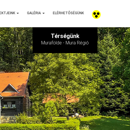
EKTJEINK
GALÉRIA
ELÉRHETŐSÉGÜNK
Térségünk
Murafölde - Mura Régió