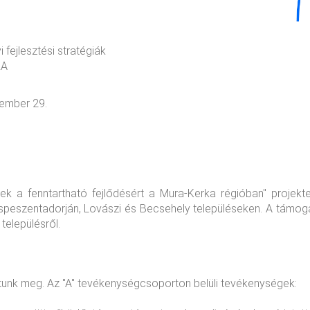
fejlesztési stratégiák
ZA
ember 29.
k a fenntartható fejlődésért a Mura-Kerka régióban" projekte
 Lispeszentadorján, Lovászi és Becsehely településeken. A támog
 településről.
tunk meg. Az "A" tevékenységcsoporton belüli tevékenységek: