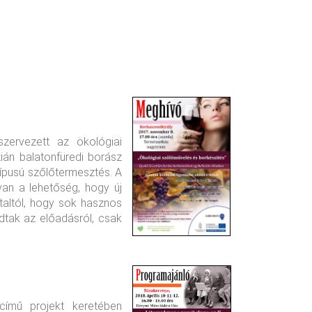
szervezett az ökológiai
ián balatonfüredi borász
típusú szőlőtermesztés. A
van a lehetőség, hogy új
ztaltól, hogy sok hasznos
adtak az előadásról, csak
című projekt keretében