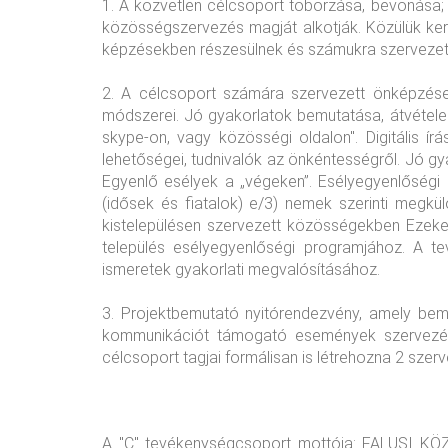
1. A közvetlen célcsoport toborzása, bevonása; 
közösségszervezés magját alkotják. Közülük kerü
képzésekben részesülnek és számukra szervezet
2. A célcsoport számára szervezett önképzése
módszerei. Jó gyakorlatok bemutatása, átvétel
skype-on, vagy közösségi oldalon". Digitális 
lehetőségei, tudnivalók az önkéntességről. Jó 
Egyenlő esélyek a „végeken”. Esélyegyenlőségi
(idősek és fiatalok) e/3) nemek szerinti megkül
kistelepülésen szervezett közösségekben Ezeke
település esélyegyenlőségi programjához. A t
ismeretek gyakorlati megvalósításához.
3. Projektbemutató nyitórendezvény, amely bemut
kommunikációt támogató események szervezése
célcsoport tagjai formálisan is létrehozna 2 szerv
A "C" tevékenységcsoport mottója: FALUSI K