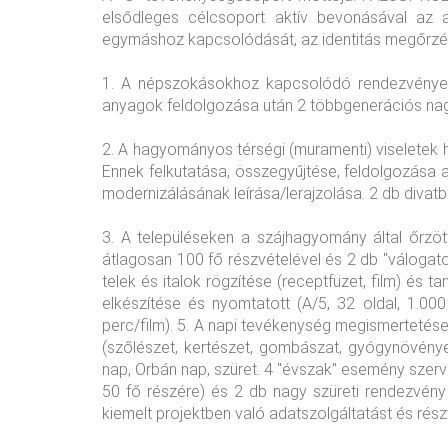
elsődleges célcsoport aktív bevonásával az a
egymáshoz kapcsolódását, az identitás megőrzé
1. A népszokásokhoz kapcsolódó rendezvények k
anyagok feldolgozása után 2 többgenerációs nag
2. A hagyományos térségi (muramenti) viseletek ho
Ennek felkutatása, összegyűjtése, feldolgozása 
modernizálásának leírása/lerajzolása. 2 db divat
3. A településeken a szájhagyomány által őrzöt
átlagosan 100 fő részvételével és 2 db "válogat
telek és italok rögzítése (receptfüzet, film) é
elkészítése és nyomtatott (A/5, 32 oldal, 1.000
perc/film). 5. A napi tevékenység megismertetése
(szőlészet, kertészet, gombászat, gyógynövén
nap, Orbán nap, szüret. 4 "évszak" esemény sze
50 fő részére) és 2 db nagy szüreti rendezvény
kiemelt projektben való adatszolgáltatást és részv