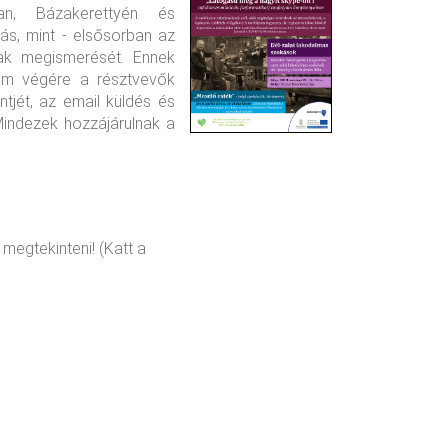
ban, Bázakerettyén és
ás, mint - elsősorban az
nak megismerését. Ennek
yam végére a résztvevők
tjét, az email küldés és
Mindezek hozzájárulnak a
megtekinteni! (Katt a