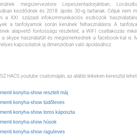
erülnek megszervezésre Lispeszentadorjánban, Lovászi
ában kezdődnek és 2018. április 30-ig tartanak. Céljuk nem m
teni a XXI. századi infokommunikációs eszközök használatá
lyek a tanfolyamok során kerülnek felhasználásra. A tanfol
ek alapvető fontosságú részleteit, a WIFI csatlakozás mikén
ják a skype használatát és megismerkednek a facebook-kal is. 
emélyes kapcsolatok új dimenzióban való ápolásához.
SZ HACS youtube csatornáján, az alábbi linkeken keresztül lehet 
menti k
o
ny
ha-show resztel
t máj
ame
nti konyha-show tüdőleves
menti konyha-show toros káposzta
menti konyha-show húsok
menti konyha-show raguleves