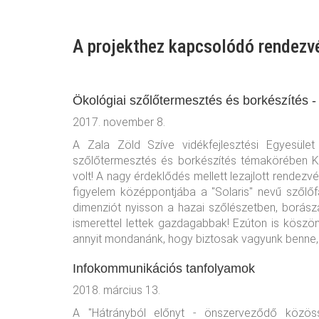
A projekthez kapcsolódó rendezv
Ökológiai szőlőtermesztés és borkészítés 
2017. november 8.
A Zala Zöld Szíve vidékfejlesztési Egyesüle
szőlőtermesztés és borkészítés témakörében Ke
volt! A nagy érdeklődés mellett lezajlott rendezv
figyelem középpontjába a "Solaris" nevű szőlőfa
dimenziót nyisson a hazai szőlészetben, borásza
ismerettel lettek gazdagabbak! Ezúton is köszön
annyit mondanánk, hogy biztosak vagyunk benne, 
Infokommunikációs tanfolyamok
2018. március 13.
A "Hátrányból előnyt - önszerveződő közöss