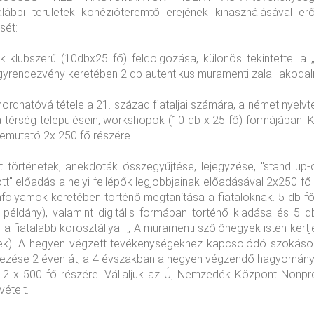
lábbi területek kohézióteremtő erejének kihasználásával er
sét:
lubszerű (10dbx25 fő) feldolgozása, különös tekintettel a „
yrendezvény keretében 2 db autentikus muramenti zalai lakodal
rdhatóvá tétele a 21. század fiataljai számára, a német nyelvter
a térség településein, workshopok (10 db x 25 fő) formájában
bemutató 2x 250 fő részére.
t történetek, anekdoták összegyűjtése, lejegyzése, "stand u
ott" előadás a helyi fellépők legjobbjainak előadásával 2x250 f
s tanfolyamok keretében történő megtanítása a fiataloknak. 5 db
 példány), valamint digitális formában történő kiadása és 5 
 a fiatalabb korosztállyal. „ A muramenti szőlőhegyek isten ke
yek). A hegyen végzett tevékenységekhez kapcsolódó szokáso
rvezése 2 éven át, a 4 évszakban a hegyen végzendő hagyomán
 2 x 500 fő részére. Vállaljuk az Új Nemzedék Központ Nonpro
ételt.