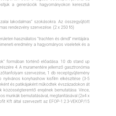
ősítjük a generációk hagyományokon keresztüli
zalai lakodalmas" szokásokra. Az összegyűjtött
mas rendezvény szervezése. (2 x 250 fő)
ületen használatos "trachten és dirndl" mintájára.
. Kimeneti eredmény a hagyományos viseletek és a
p-ok" formában történő előadása. 10 db stand up
ő részére 4. A muramentére jellemző gasztronómia
 főzőtanfolyam szervezése, 1 db receptgyűjtemény
db nyilvános konyhashow kisfilm elkészítése (3-5
rtjeként és patikájaként működtek évszázadokon át
k közösségteremtő erejének bemutatása: Vince,
yos munkák bemutatásával, megtanításával (2x4 x
fit Kft által szervezett az EFOP-1.2.3-VEKOP/15