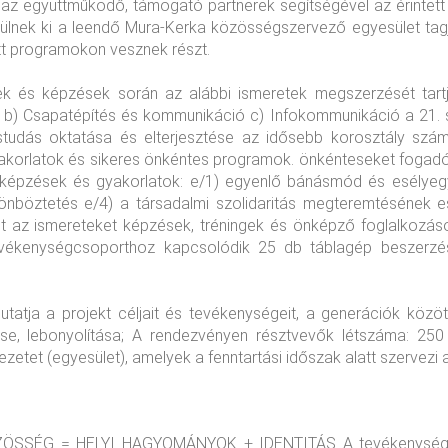
az együttműködő, támogató partnerek segítségével az érintett t
lnek ki a leendő Mura-Kerka közösségszervező egyesület tagja
t programokon vesznek részt.
k és képzések során az alábbi ismeretek megszerzését tartju
e b) Csapatépítés és kommunikáció c) Infokommunikáció a 21
írástudás oktatása és elterjesztése az idősebb korosztály s
gyakorlatok és sikeres önkéntes programok. önkénteseket foga
 képzések és gyakorlatok: e/1) egyenlő bánásmód és esélyegy
önböztetés e/4) a társadalmi szolidaritás megteremtésének esé
t az ismereteket képzések, tréningek és önképző foglalkozás
evékenységcsoporthoz kapcsolódik 25 db táblagép beszerzés
atja a projekt céljait és tevékenységeit, a generációk közöt
, lebonyolítása; A rendezvényen résztvevők létszáma: 250 
ezetet (egyesület), amelyek a fenntartási időszak alatt szervezi 
ÖZÖSSÉG = HELYI HAGYOMÁNYOK + IDENTITÁS A tevékenységcso