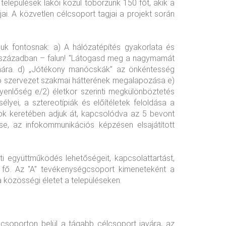
elepülések lakói közül toborzunk 150 főt, akik a
i. A közvetlen célcsoport tagjai a projekt során
k fontosnak: a) A hálózatépítés gyakorlata és
. században – falun! "Látogasd meg a nagymamát
zámára. d) „Jótékony manócskák” az önkéntesség
dó szervezet szakmai hátterének megalapozása e)
enlőség e/2) életkor szerinti megkülönböztetés
lyei, a sztereotípiák és előítéletek feloldása a
ok keretében adjuk át, kapcsolódva az 5 bevont
e, az infokommunikációs képzésen elsajátított
ti együttműködés lehetőségeit, kapcsolattartást,
fő. Az "A" tevékenységcsoport kimeneteként a
a közösségi életet a településeken.
porton belül a tágabb célcsoport javára, az