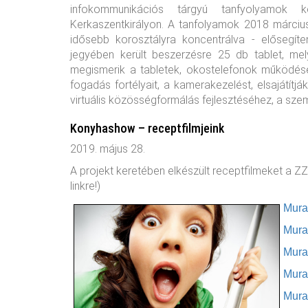
infokommunikációs tárgyú tanfyolyamok k
Kerkaszentkirályon. A tanfolyamok 2018 március
idősebb korosztályra koncentrálva - elősegí
jegyében került beszerzésre 25 db tablet, me
megismerik a tabletek, okostelefonok működésén
fogadás fortélyait, a kamerakezelést, elsajátít
virtuális közösségformálás fejlesztéséhez, a sz
Konyhashow – receptfilmjeink
2019. május 28.
A projekt keretében elkészült receptfilmeket a ZZ
linkre!)
Mura
Mu
r
Mura
Mura
Mura