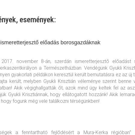
ények, események:
- ismeretterjesztő előadás borosgazdáknak
t 2017. november 8-án, szerdán ismeretterjesztő előadást 
rkaszentkirályon a Természetházban. Vendégünk Gyukli Kriszt
ényen gyakorlati példákon keresztül került bemutatásra ez az új 
jta került, melyben Gyukli Krisztián véleménye szerint benne 
tban! Akik végighallgatták őt, azok mind úgy keltek fel az as
jük Gyukli Krisztiánnak, hogy ellátogatott hozzánk! Akik lemar
hogy fogunk még vele találkozni térségünkben!
égek a fenntartható fejlődésért a Mura-Kerka régióban" 