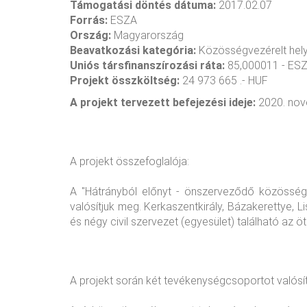
Támogatási döntés dátuma:
2017.02.07
Forrás:
ESZA
Ország:
Magyarország
Beavatkozási kategória:
Közösségvezérelt helyi 
Uniós társfinanszírozási ráta:
85,000011 - ES
Projekt összköltség:
24 973 665 .- HUF
A projekt tervezett befejezési ideje:
2020. nov
A projekt összefoglalója:
A "Hátrányból előnyt - önszerveződő közössége
valósítjuk meg. Kerkaszentkirály, Bázakerettye,
és négy civil szervezet (egyesület) található az öt
A projekt során két tevékenységcsoportot valósí