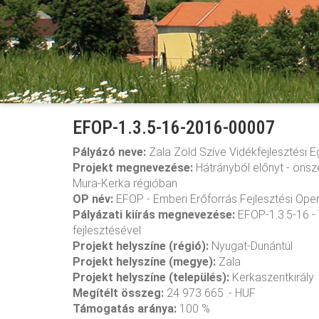
EFOP-1.3.5-16-2016-00007
Pályázó neve:
Zala Zöld Szíve Vidékfejlesztési E
Projekt megnevezése:
Hátrányból előnyt - önsz
Mura-Kerka régióban
OP név:
EFOP - Emberi Erőforrás Fejlesztési Ope
Pályázati kiírás megnevezése:
EFOP-1.3.5-16 - 
fejlesztésével
Projekt helyszíne (régió):
Nyugat-Dunántúl
Projekt helyszíne (megye):
Zala
Projekt helyszíne (település):
Kerkaszentkirály
Megítélt összeg:
24 973 665 .- HUF
Támogatás aránya:
100 %